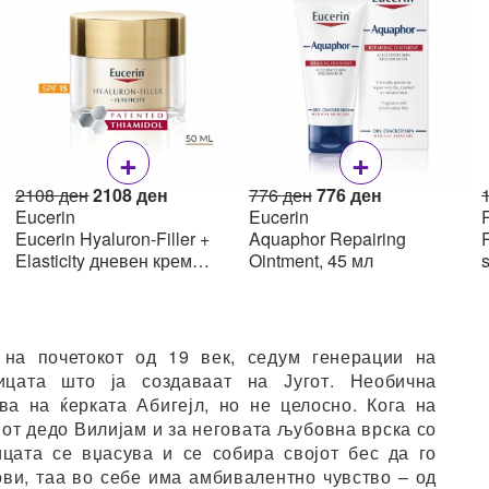
+
+
Original
Current
Original
Current
2108
ден
2108
ден
776
ден
776
ден
price
price
price
price
Eucerin
Eucerin
R
was:
is:
was:
is:
Eucerin Hyaluron-Filler +
Aquaphor Repairing
R
н.
2108 ден.
2108 ден.
776 ден.
776 ден.
Elasticity дневен крем
Ointment, 45 мл
SPF15 50мл
на почетокот од 19 век, седум генерации на
ицата што ја создаваат на Југот. Необична
а на ќерката Абигејл, но не целосно. Кога на
от дедо Вилијам и за неговата љубовна врска со
цата се вџасува и се собира својот бес да го
ови, таа во себе има амбивалентно чувство – од