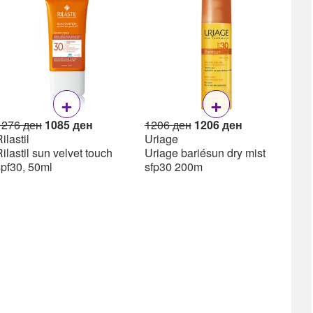
Lea
Lea
ml
+
+
Original
Current
Original
Current
1276
ден
1085
ден
1206
ден
1206
ден
price
price
price
price
ilastil
Uriage
was:
is:
was:
is:
ilastil sun velvet touch
Uriage bariésun dry mist
1276 ден.
1085 ден.
1206 ден.
1206 ден.
spf30, 50ml
sfp30 200m