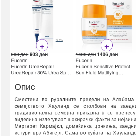
Пулс оксиметри
Апарати за притисок
Топломери
Инхалатори /
Небулизери
+
+
сите →
Дигестивен тракт
Original
Current
Original
Current
903
ден
903
ден
1406
ден
1406
ден
price
price
price
price
Eucerin
Eucerin
Пробиотици
was:
is:
was:
is:
Eucerin UreaRepair
Eucerin Sensitive Protect
Гасови & Грчеви
903 ден.
903 ден.
1406 ден.
1406 де
UreaRepair 30% Urea Spot
Sun Fluid Mattifying
Treatment Крем 30% уреа
SPF50+, 50мл
Дигестија & Ензими
Опис
75 мл
Лаксативи &
Мотилитет
Сместени во руралните предели на Алабама 
Електролити
семејството Хауланд се столбови на заедн
Ректал
традиционална семејна приказна ù се пренесув
Рефлукс & Киселини
виделина излегуваат шокирачки факти за нејзини
Фибер (влакна)
Маргарет Кармајкл, домаќинка црнкиња, заедни
истури врз Абигејл. Сама во куќата на Хауланд
сите →