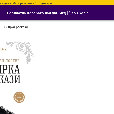
ена. Испорака чини 140 денари.
Бесплатна испорака над 950 мкд | * во Скопје
Збирка раскази