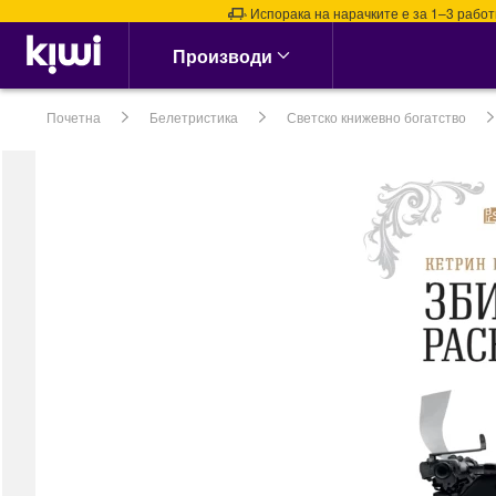
Испорака на нарачките е за 1–3 работни д
Аптека & Здравје
Производи
Алергии, Синуси &
Нос
Почетна
Белетристика
Светско книжевно богатство
Алергии
Назални испирачи
Назални Ленти
Спреј за Нос
сите →
Кашлица, Настинки &
Грип
Витамин Ц &
Имунитет
Грло, Пастили &
Спрејови
Затнат нос