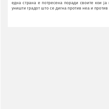
една страна е потресена поради своите кои ја 
Прва помош
уништи градот што се дигна против неа и против 
Инконтиненција
Клизма
Лепенки & Компреси
Третман на рани
Фластери & Газа
сите →
Сексуално здравје
Кондоми
Лубриканти
Потенција
сите →
Фамилијарно
планирање
Фертилитет
Тестови за плодност