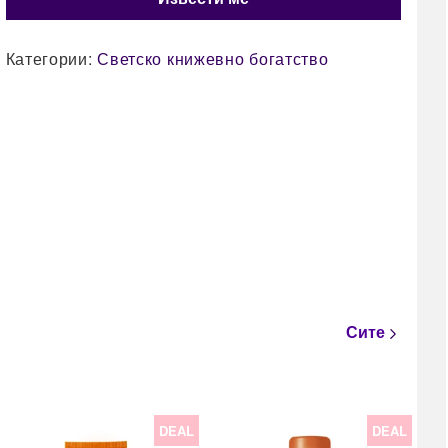
Категории:
Светско книжевно богатство
Сите
DEAL
DEAL
22