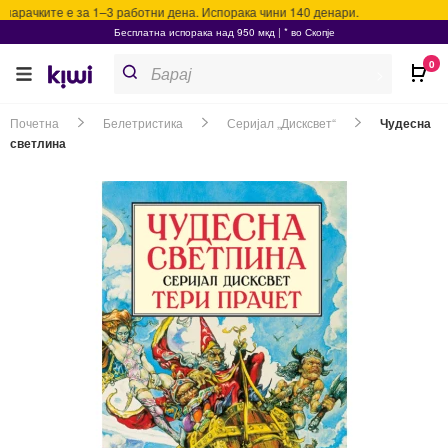
нарачките е за 1–3 работни дена. Испорака чини 140 денари.
Бесплатна испорака над 950 мкд | * во Скопје
Products
0
search
>
Почетна
Белетристика
Серијал „Дисксвет“
Чудесна
светлина