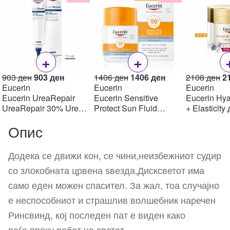
+
+
Original
Current
Original
Current
Or
903
ден
903
ден
1406
ден
1406
ден
2108
ден
2
price
price
price
price
pr
Eucerin
Eucerin
Eucerin
was:
is:
was:
is:
w
Eucerin UreaRepair
Eucerin Sensitive
Eucerin Hya
903 ден.
903 ден.
1406 ден.
1406 ден.
2
UreaRepair 30% Urea
Protect Sun Fluid
+ Elasticity
Spot Treatment Крем
Mattifying SPF50+,
крем SPF1
Опис
30% уреа 75 мл
50мл
Додека се движи кон, се чини,неизбежниот судир
со злокобната црвена ѕвезда,Дисксветот има
само еден можен спасител. За жал, тоа случајно
е неспособниот и страшлив волшебник наречен
Ринсвинд, кој последен пат е виден како
паѓа преку работ на светот…