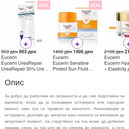
DEAL
DEAL
+
+
Original
Current
Original
Current
Or
903
ден
903
ден
1406
ден
1406
ден
2108
ден
2
price
price
price
price
pr
Eucerin
Eucerin
Eucerin
was:
is:
was:
is:
w
Eucerin UreaRepair
Eucerin Sensitive
Eucerin Hya
903 ден.
903 ден.
1406 ден.
1406 ден.
2
UreaRepair 30% Urea
Protect Sun Fluid
+ Elasticity
Spot Treatment Крем
Mattifying SPF50+,
крем SPF1
Опис
30% уреа 75 мл
50мл
За добро да работиме во сегашноста и да сме подготвени за
иднината, мора да ја познаваме историјата или народски
кажано: како тоа се правело во минатото. Анализирајќи ја
историјата, доаѓаме до заклучок како нештата се менувале до
актуелниот момент, па следствено на тоа може да добиеме
некаква слика за тоа што ќе се случува во иднината
,
а сето