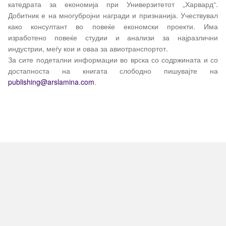
катедрата за економија при Универзитетот „Харвард“.
Добитник е на многубројни награди и признанија. Учествувал
како консултант во повеќе економски проекти. Има
изработено повеќе студии и анализи за најразлични
индустрии, меѓу кои и оваа за авиотранспортот.
За сите подетални информации во врска со содржината и со
достапноста на книгата слободно пишувајте на
publishing
@
arslamina
.
com
.