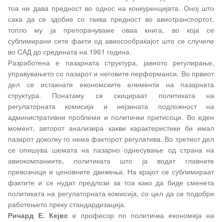
тоа ни дава предност во однос на конкуренцијата. Оној што
сака да се здобие со таква предност во авиотранспортот,
топло му ја препорачуваме оваа книга, во која се
сублимирани сите факти од авиосообраќајот што се случиле
во САД до средината на 1961 година.
Разработена е пазарната структура, јавното регулирање,
управувањето со пазарот и неговите перформанси. Во првиот
дел се истакнати економските елементи на пазарната
структура. Понатаму се скицираат политиката на
регулаторната комисија и нејзината подложност на
административни проблеми и политички притисоци. Во еден
момент, авторот анализира какви карактеристики би имал
пазарот доколку го нема факторот регулатива. Во третиот дел
се опишува шемата на пазарно однесување од страна на
авиокомпаниите, политиката што ја водат главните
превозници и ценовните движења. На крајот се сублимираат
фактите и се нудат предлози за тоа како да биде сменета
политиката на регулаторната комисија, со цел да се подобри
работењето преку стандардизација.
Ричард Е. Кејвс
е професор по политичка економија на