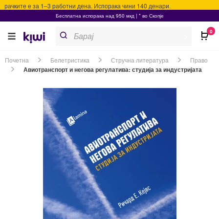
ачките е за 1–3 работни дена. Испорака чини 140 денари.
Бесплатна испорака над 950 мкд | * во Скопје
Products
0
search
>
Почетна
Белетристика
Стручна литература
Право
Авиотранспорт и негова регулатива: студија за индустријата