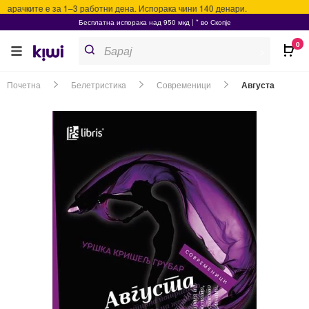
арачките е за 1–3 работни дена. Испорака чини 140 денари.
Бесплатна испорака над 950 мкд | * во Скопје
Products
0
search
>
Почетна
Белетристика
Современици
Августа