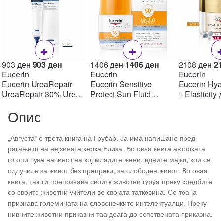
+
+
Original
Current
Original
Current
Or
903
ден
903
ден
1406
ден
1406
ден
2108
ден
2
price
price
price
price
pr
Eucerin
Eucerin
Eucerin
was:
is:
was:
is:
w
Eucerin UreaRepair
Eucerin Sensitive
Eucerin Hya
903 ден.
903 ден.
1406 ден.
1406 ден.
2
UreaRepair 30% Urea
Protect Sun Fluid
+ Elasticity
Spot Treatment Крем
Mattifying SPF50+,
крем SPF1
Опис
30% уреа 75 мл
50мл
„Августа“ е трета книга на Грубар. Ја има напишано пред
раѓањето на нејзината ќерка Елиза. Во оваа книга авторката
го опишува начинот на кој младите жени, идните мајки, кои се
одлучиле за живот без препреки, за слободен живот. Во оваа
книга, таа ги препознава своите животни гуруа преку средбите
со своите животни учители во својата татковина. Со тоа ја
признава големината на словенечките интелектуалци. Преку
нивните животни приказни таа доаѓа до сопствената приказна.