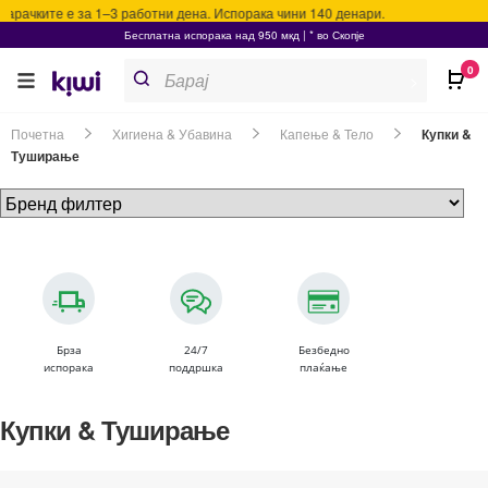
арачките е за 1–3 работни дена. Испорака чини 140 денари.
Бесплатна испорака над 950 мкд | * во Скопје
Products
0
search
>
Почетна
Хигиена & Убавина
Капење & Тело
Купки &
Туширање
Брза
24/7
Безбедно
испорака
поддршка
плаќање
Купки & Туширање