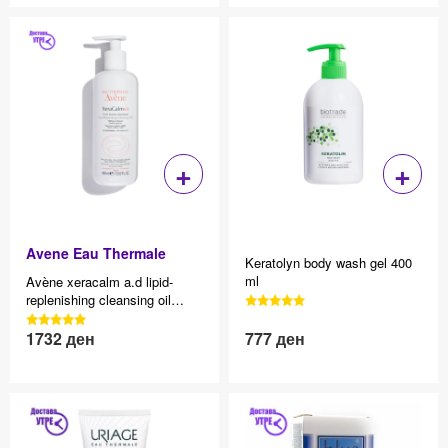
+
+
Avene Eau Thermale
Keratolyn body wash gel 400
ml
Avène xeracalm a.d lipid-
replenishing cleansing oil
3040 Reviews, 4.7 average
релипидирачко масло за
star rating
3040 Reviews, 4.7 average
капење за атопична и сува
1732
ден
777
ден
Effective price 12.83
Effective price 12.83
star rating
кожа, 400ml