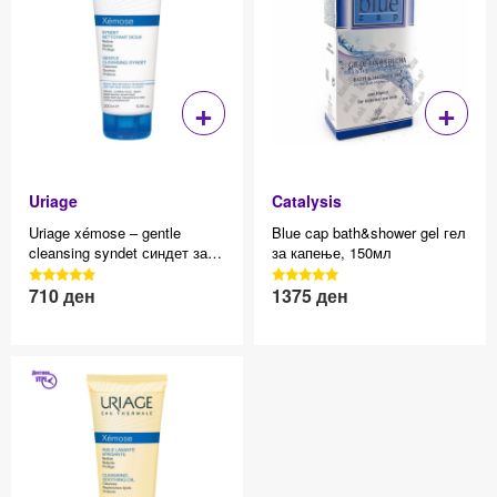
+
+
Uriage
Catalysis
Uriage xémose – gentle
Blue cap bath&shower gel гел
cleansing syndet синдет за
за капење, 150мл
бањање, 200 ml
3040 Reviews, 4.7 average
3040 Reviews, 4.7 average
710
ден
1375
ден
Effective price 12.83
Effective price 12.83
star rating
star rating