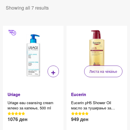
Showing all 7 results
+
Листа на чекање
Uriage
Eucerin
Uriage eau ceansing cream
Eucerin pH5 Shower Oil
млеко за капење, 500 ml
масло за туширање за
чувствителна кожа 400мл
3040 Reviews, 4.7 average
3040 Reviews, 4.7 average
1076
ден
949
ден
Effective price 12.83
Effective price 12.83
star rating
star rating