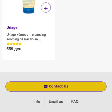
+
Uriage
Uriage xémose – cleansing
soothing oil масло за
бањање, 200 ml
3040 Reviews, 4.7 average
559
ден
Effective price 12.83
star rating
Contact Us
Info
Email us
FAQ