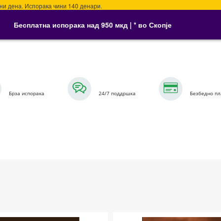
ена. Испорака чини 140 денари.
Бесплатна испорака над 950 мкд | * во Скопје
Брза испорака
24/7 поддршка
Безбедно п