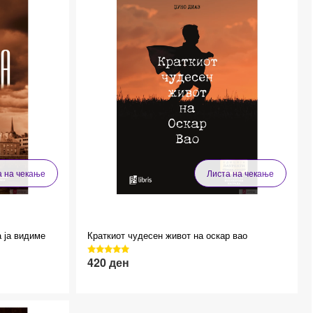
а на чекање
Листа на чекање
 ја видиме
Краткиот чудесен живот на оскар вао
ing
3040 Reviews, 4.7 average star rating
420
ден
Effective price 12.83