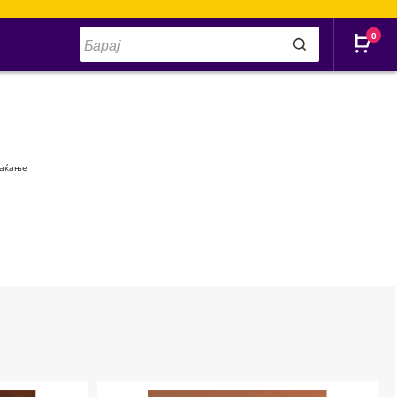
Products
0
search
лаќање