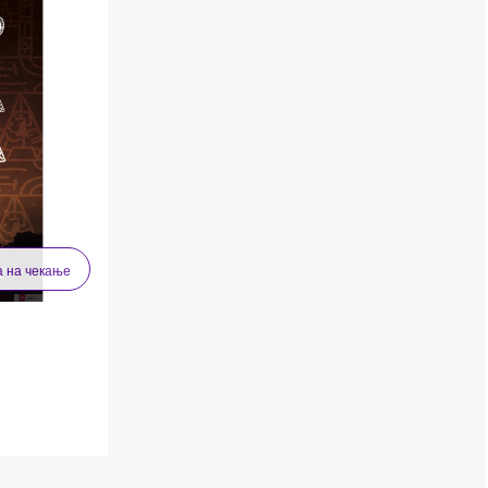
а на чекање
ing