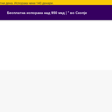
ни дена. Испорака чини 140 денари.
Бесплатна испорака над 950 мкд | * во Скопје