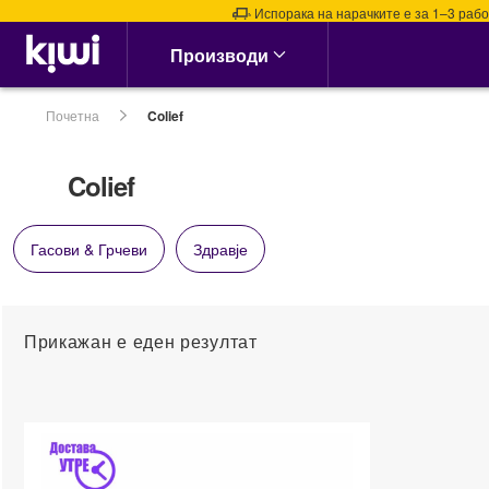
Испорака на нарачките е за 1–3 работ
Аптека & Здравје
Производи
Алергии, Синуси &
Нос
Почетна
Colief
Алергии
Назални испирачи
Colief
Назални Ленти
Спреј за Нос
Гасови & Грчеви
Здравје
сите →
Кашлица, Настинки &
Грип
Прикажан е еден резултат
Витамин Ц &
Имунитет
Грло, Пастили &
Спрејови
Затнат нос