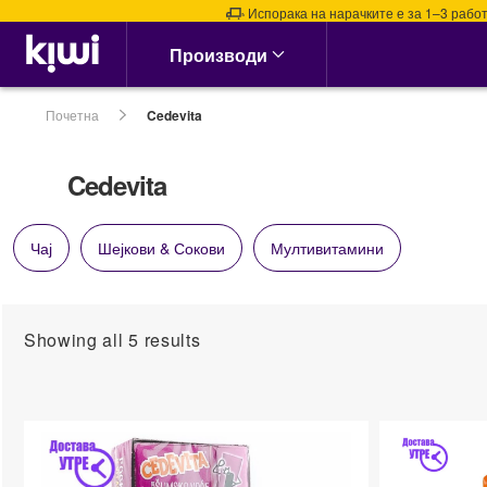
Испорака на нарачките е за 1–3 работни 
Аптека & Здравје
Производи
Алергии, Синуси &
Нос
Почетна
Cedevita
Алергии
Назални испирачи
Cedevita
Назални Ленти
Спреј за Нос
Чај
Шејкови & Сокови
Мултивитамини
сите →
Кашлица, Настинки &
Грип
Showing all 5 results
Витамин Ц &
Имунитет
Грло, Пастили &
Спрејови
Затнат нос