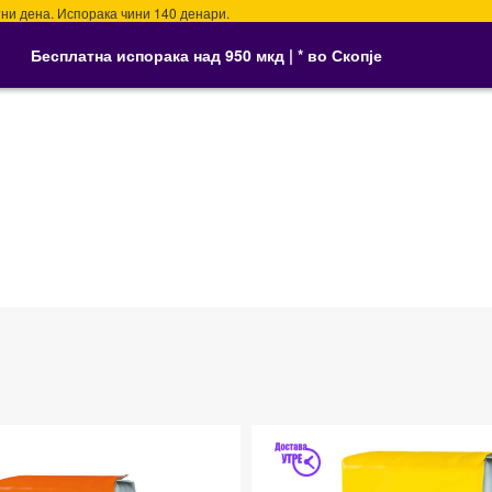
дена. Испорака чини 140 денари.
Бесплатна испорака над 950 мкд | * во Скопје