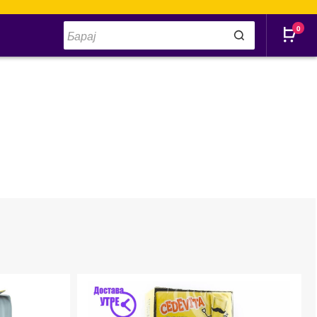
Products
0
search