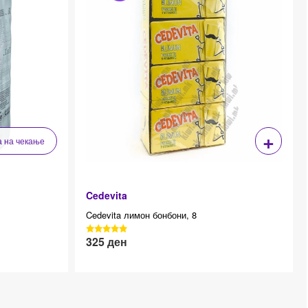
+
а на чекање
Cedevita
Cedevita лимон бонбони, 8
ing
3040 Reviews, 4.7 average star rating
325
ден
Effective price 12.83