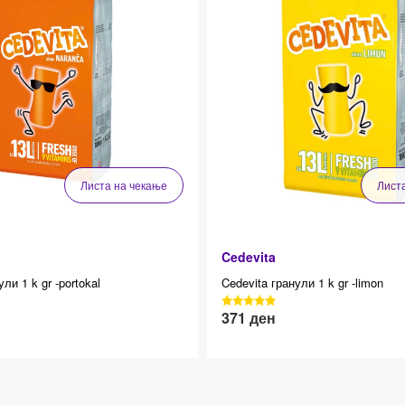
Листа на чекање
Лист
Cedevita
ли 1 k gr -portokal
Cedevita гранули 1 k gr -limon
 4.7 average star rating
3040 Reviews, 4.7 average star rat
371
ден
e 12.83
Effective price 12.83