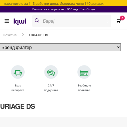
а нарачките е за 1–3 работни дена. Испорака чини 140 денари.
Бесплатна испорака над 950 мкд | * во Скопје
Products
0
search
>
Почетна
URIAGE DS
Брза
24/7
Безбедно
испорака
поддршка
плаќање
URIAGE DS