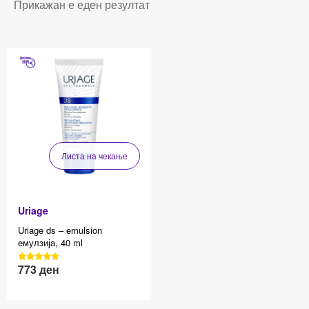
Прикажан е еден резултат
Листа на чекање
Uriage
Uriage ds – emulsion
емулзија, 40 ml
3040 Reviews, 4.7 average
773
ден
Effective price 12.83
star rating